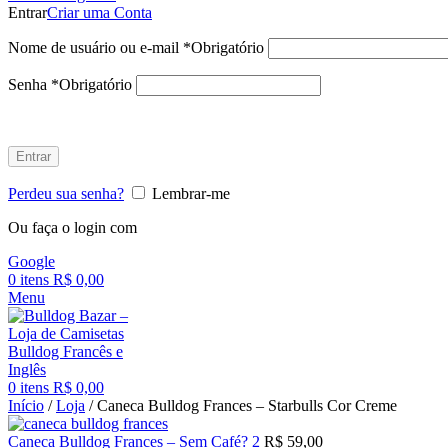
Entrar
Criar uma Conta
Nome de usuário ou e-mail
*
Obrigatório
Senha
*
Obrigatório
Entrar
Perdeu sua senha?
Lembrar-me
Ou faça o login com
Google
0
itens
R$
0,00
Menu
0
itens
R$
0,00
Início
/
Loja
/
Caneca Bulldog Frances – Starbulls Cor Creme
Caneca Bulldog Frances – Sem Café? 2
R$
59,00