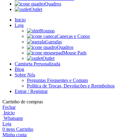
Quadros
Outlet
Inicio
Loja
Roupas
Canecas e Copos
Garrafas
Quadros
Mouse Pads
Outlet
Camiseta Personalizada
Blog
Sobre Nós
Perguntas Frequentes e Contato
Política de Trocas, Devoluções e Reembolsos
Entrar / Registrar
Carrinho de compras
Fechar
Inicio
Whatsapp
Loja
0
itens
Carrinho
Minha conta