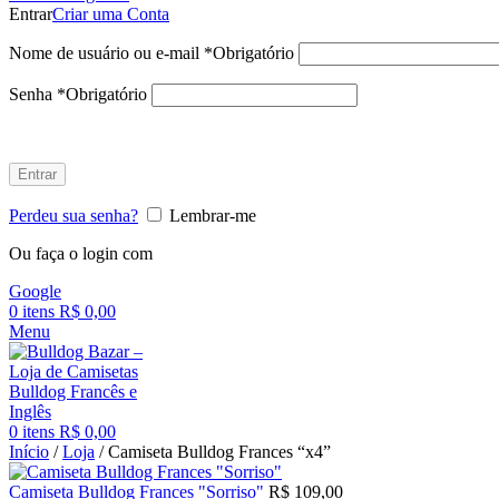
Entrar
Criar uma Conta
Nome de usuário ou e-mail
*
Obrigatório
Senha
*
Obrigatório
Entrar
Perdeu sua senha?
Lembrar-me
Ou faça o login com
Google
0
itens
R$
0,00
Menu
0
itens
R$
0,00
Início
/
Loja
/
Camiseta Bulldog Frances “x4”
Camiseta Bulldog Frances "Sorriso"
R$
109,00