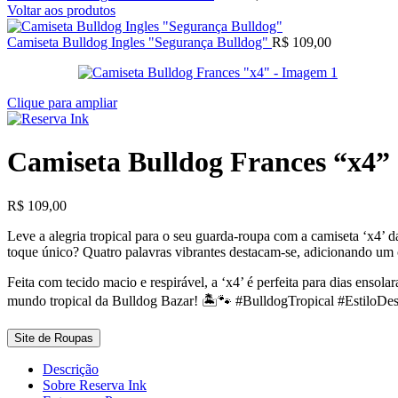
Voltar aos produtos
Camiseta Bulldog Ingles "Segurança Bulldog"
R$
109,00
Clique para ampliar
Camiseta Bulldog Frances “x4”
R$
109,00
Leve a alegria tropical para o seu guarda-roupa com a camiseta ‘x4’ 
toque único? Quatro palavras vibrantes destacam-se, adicionando um
Feita com tecido macio e respirável, a ‘x4’ é perfeita para dias ensol
mundo tropical da Bulldog Bazar! 🏝️🐾 #BulldogTropical #EstiloDe
Site de Roupas
Descrição
Sobre Reserva Ink