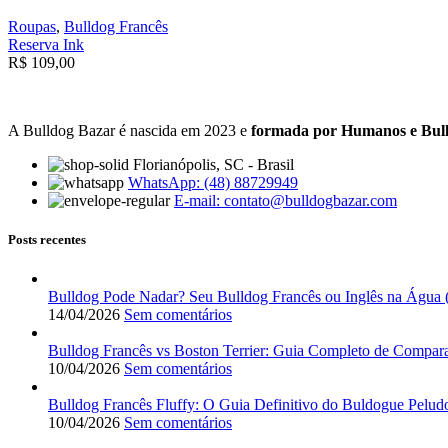
Roupas
,
Bulldog Francês
Reserva Ink
R$
109,00
A Bulldog Bazar é nascida em 2023 e
formada por Humanos e Bul
Florianópolis, SC - Brasil
WhatsApp: (48) 88729949
E-mail:
contato@bulldogbazar.com
Posts recentes
Bulldog Pode Nadar? Seu Bulldog Francês ou Inglês na Água 
14/04/2026
Sem comentários
Bulldog Francês vs Boston Terrier: Guia Completo de Compar
10/04/2026
Sem comentários
Bulldog Francês Fluffy: O Guia Definitivo do Buldogue Peludo
10/04/2026
Sem comentários