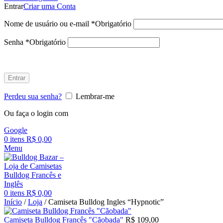
Entrar
Criar uma Conta
Nome de usuário ou e-mail
*
Obrigatório
Senha
*
Obrigatório
Entrar
Perdeu sua senha?
Lembrar-me
Ou faça o login com
Google
0
itens
R$
0,00
Menu
0
itens
R$
0,00
Início
/
Loja
/
Camiseta Bulldog Ingles “Hypnotic”
Camiseta Bulldog Francês "Cãobada"
R$
109,00