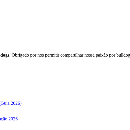
ldogs
. Obrigado por nos permitir compartilhar nossa paixão por bulldo
(Guia 2026)
ação 2026