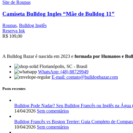
Site de Roupas
Camiseta Bulldog Ingles “Mãe de Bulldog 11”
Roupas
,
Bulldog Inglês
Reserva Ink
R$
109,00
A Bulldog Bazar é nascida em 2023 e
formada por Humanos e Bul
Florianópolis, SC - Brasil
WhatsApp: (48) 88729949
E-mail:
contato@bulldogbazar.com
Posts recentes
Bulldog Pode Nadar? Seu Bulldog Francês ou Inglês na Água 
14/04/2026
Sem comentários
Bulldog Francês vs Boston Terrier: Guia Completo de Compar
10/04/2026
Sem comentários