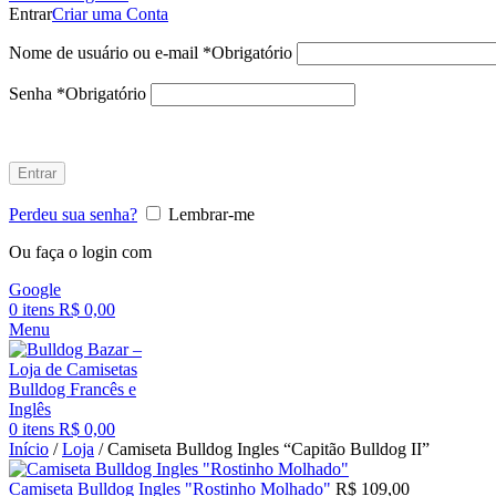
Entrar
Criar uma Conta
Nome de usuário ou e-mail
*
Obrigatório
Senha
*
Obrigatório
Entrar
Perdeu sua senha?
Lembrar-me
Ou faça o login com
Google
0
itens
R$
0,00
Menu
0
itens
R$
0,00
Início
/
Loja
/
Camiseta Bulldog Ingles “Capitão Bulldog II”
Camiseta Bulldog Ingles "Rostinho Molhado"
R$
109,00