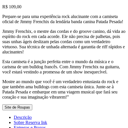
R$
109,00
Prepare-se para uma experiência rock alucinante com a camiseta
oficial de Jimmy Frenchix da lendária banda canina Patada Pesada!
Jimmy Frenchix, o mestre das cordas e do groove canino, dá vida ao
espírito do rock em cada acorde. Ele não precisa de palhetas, pois
suas unhas ágeis deslizam pelas cordas como um verdadeiro
virtuoso. Sua técnica de unhada alternada é garantia de riff rápidos e
alucinantes!
Esta camiseta é a junção perfeita entre o mundo da música e o
carisma de um bulldog francês. Com Jimmy Frenchix na guitarra,
você estará vestindo a promessa de um show inesquecível.
Mostre ao mundo que você é um verdadeiro entusiasta do rock e
que também ama bulldogs com esta camiseta única. Junte-se à
Patada Pesada e embarque em uma viagem musical que fará seu
coração e sua imaginação vibrarem!”
Site de Roupas
Descrição
Sobre Reserva Ink
Entregas e Prazos