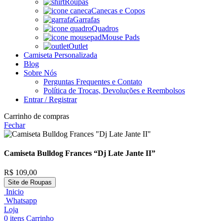
Roupas
Canecas e Copos
Garrafas
Quadros
Mouse Pads
Outlet
Camiseta Personalizada
Blog
Sobre Nós
Perguntas Frequentes e Contato
Política de Trocas, Devoluções e Reembolsos
Entrar / Registrar
Carrinho de compras
Fechar
Camiseta Bulldog Frances “Dj Late Jante II”
R$
109,00
Site de Roupas
Inicio
Whatsapp
Loja
0
itens
Carrinho